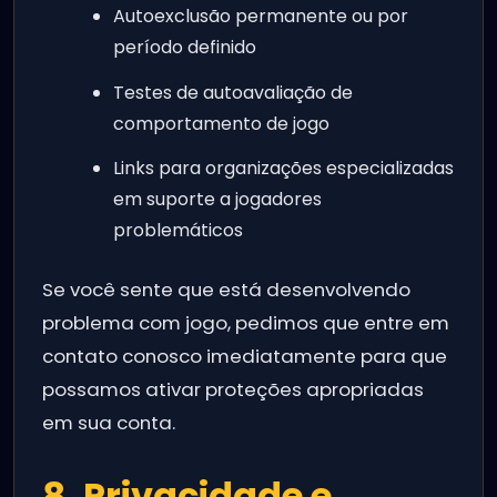
Autoexclusão permanente ou por
período definido
Testes de autoavaliação de
comportamento de jogo
Links para organizações especializadas
em suporte a jogadores
problemáticos
Se você sente que está desenvolvendo
problema com jogo, pedimos que entre em
contato conosco imediatamente para que
possamos ativar proteções apropriadas
em sua conta.
8. Privacidade e