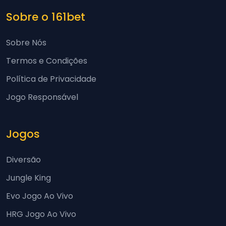
Sobre o 161bet
Sobre Nós
Termos e Condições
Política de Privacidade
Jogo Responsável
Jogos
Diversão
Jungle King
Evo Jogo Ao Vivo
HRG Jogo Ao Vivo