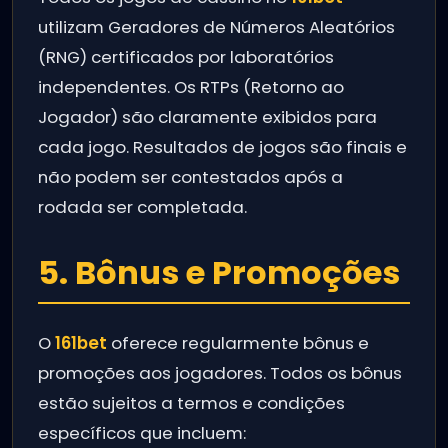
utilizam Geradores de Números Aleatórios
(RNG) certificados por laboratórios
independentes. Os RTPs (Retorno ao
Jogador) são claramente exibidos para
cada jogo. Resultados de jogos são finais e
não podem ser contestados após a
rodada ser completada.
5. Bônus e Promoções
O
161bet
oferece regularmente bônus e
promoções aos jogadores. Todos os bônus
estão sujeitos a termos e condições
específicos que incluem: