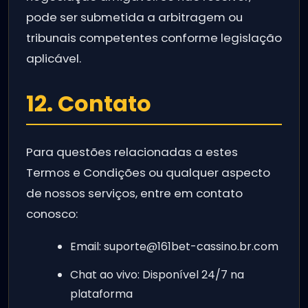
pode ser submetida a arbitragem ou
tribunais competentes conforme legislação
aplicável.
12. Contato
Para questões relacionadas a estes
Termos e Condições ou qualquer aspecto
de nossos serviços, entre em contato
conosco:
Email:
suporte@161bet-cassino.br.com
Chat ao vivo: Disponível 24/7 na
plataforma