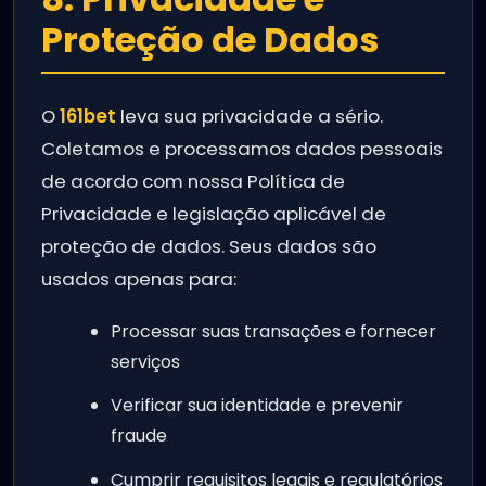
Proteção de Dados
O
161bet
leva sua privacidade a sério.
Coletamos e processamos dados pessoais
de acordo com nossa Política de
Privacidade e legislação aplicável de
proteção de dados. Seus dados são
usados apenas para:
Processar suas transações e fornecer
serviços
Verificar sua identidade e prevenir
fraude
Cumprir requisitos legais e regulatórios