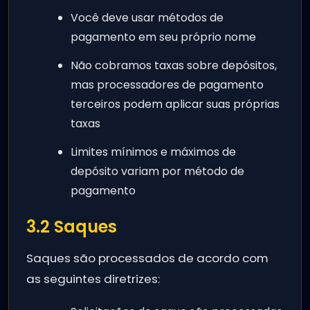
Você deve usar métodos de
pagamento em seu próprio nome
Não cobramos taxas sobre depósitos,
mas processadores de pagamento
terceiros podem aplicar suas próprias
taxas
Limites mínimos e máximos de
depósito variam por método de
pagamento
3.2 Saques
Saques são processados de acordo com
as seguintes diretrizes: