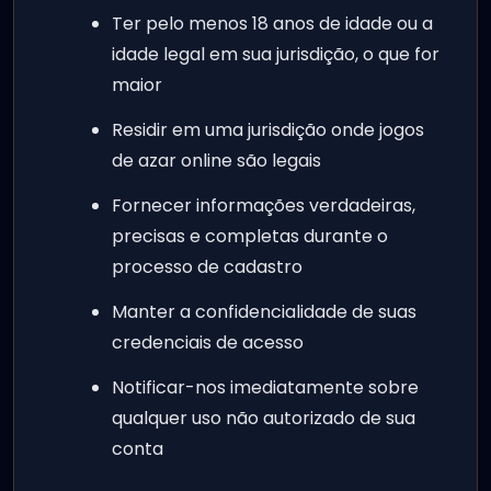
Ter pelo menos 18 anos de idade ou a
idade legal em sua jurisdição, o que for
maior
Residir em uma jurisdição onde jogos
de azar online são legais
Fornecer informações verdadeiras,
precisas e completas durante o
processo de cadastro
Manter a confidencialidade de suas
credenciais de acesso
Notificar-nos imediatamente sobre
qualquer uso não autorizado de sua
conta