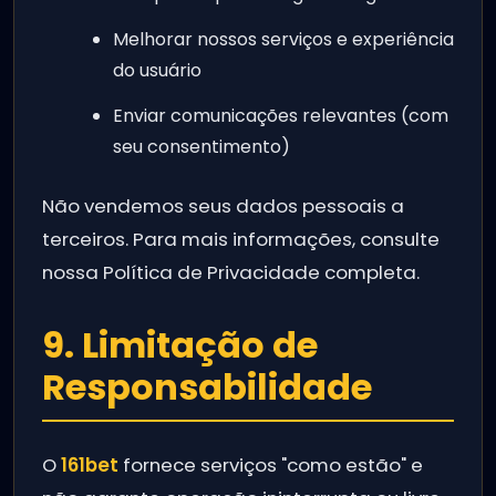
Melhorar nossos serviços e experiência
do usuário
Enviar comunicações relevantes (com
seu consentimento)
Não vendemos seus dados pessoais a
terceiros. Para mais informações, consulte
nossa Política de Privacidade completa.
9. Limitação de
Responsabilidade
O
161bet
fornece serviços "como estão" e