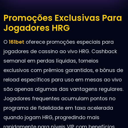
Promoções Exclusivas Para
Jogadores HRG
O
161bet
oferece promoções especiais para
jogadores de cassino ao vivo HRG. Cashback
semanal em perdas líquidas, torneios
exclusivos com prêmios garantidos, e bônus de
reload específicos para uso em mesas ao vivo
são apenas algumas das vantagens regulares.
Jogadores frequentes acumulam pontos no
programa de fidelidade em taxa acelerada
quando jogam HRG, progredindo mais
rapidamente para níveis VIP com benefícios