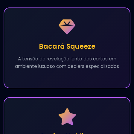
Bacará Squeeze
A tensão da revelação lenta das cartas em
ambiente luxuoso com dealers especializados