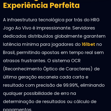
Experiência Perfeita
A infraestrutura tecnológica por trás do HRG
Jogo Ao Vivo é impressionante. Servidores
dedicados distribuídos globalmente garantem
latência mínima para jogadores do
161bet
no
Brasil, permitindo apostas em tempo real sem
atrasos frustrantes. O sistema OCR
(Reconhecimento Óptico de Caracteres) de
última geração escaneia cada carta e
resultado com precisão de 99.99%, eliminando
qualquer possibilidade de erro na
determinação de resultados ou cálculo de
pagamentos.