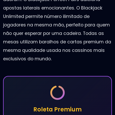
apostas laterais emocionantes. O Blackjack
Unlimited permite número ilimitado de
jogadores na mesma mão, perfeito para quem
não quer esperar por uma cadeira. Todas as
mesas utilizam baralhos de cartas premium da
mesma qualidade usada nos cassinos mais
exclusivos do mundo.
Roleta Premium