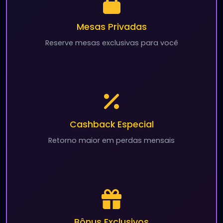
Mesas Privadas
Reserve mesas exclusivas para você
Cashback Especial
Retorno maior em perdas mensais
Bônus Exclusivos