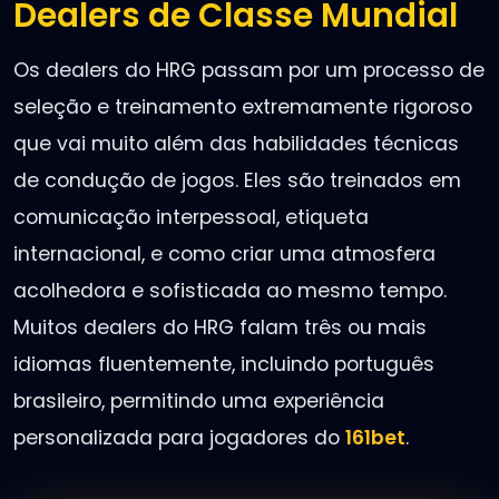
Dealers de Classe Mundial
Os dealers do HRG passam por um processo de
seleção e treinamento extremamente rigoroso
que vai muito além das habilidades técnicas
de condução de jogos. Eles são treinados em
comunicação interpessoal, etiqueta
internacional, e como criar uma atmosfera
acolhedora e sofisticada ao mesmo tempo.
Muitos dealers do HRG falam três ou mais
idiomas fluentemente, incluindo português
brasileiro, permitindo uma experiência
personalizada para jogadores do
161bet
.