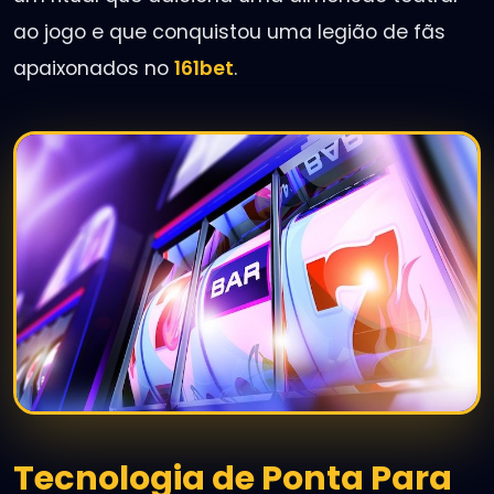
ao jogo e que conquistou uma legião de fãs
apaixonados no
161bet
.
Tecnologia de Ponta Para