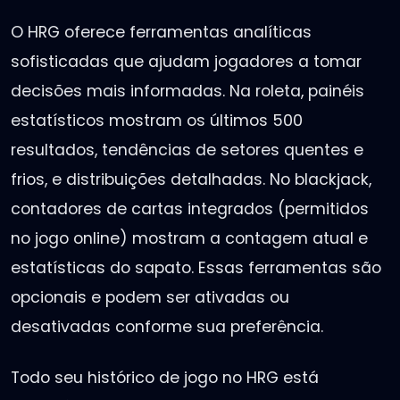
O HRG oferece ferramentas analíticas
sofisticadas que ajudam jogadores a tomar
decisões mais informadas. Na roleta, painéis
estatísticos mostram os últimos 500
resultados, tendências de setores quentes e
frios, e distribuições detalhadas. No blackjack,
contadores de cartas integrados (permitidos
no jogo online) mostram a contagem atual e
estatísticas do sapato. Essas ferramentas são
opcionais e podem ser ativadas ou
desativadas conforme sua preferência.
Todo seu histórico de jogo no HRG está