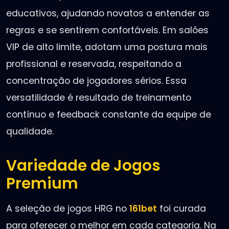
educativos, ajudando novatos a entender as
regras e se sentirem confortáveis. Em salões
VIP de alto limite, adotam uma postura mais
profissional e reservada, respeitando a
concentração de jogadores sérios. Essa
versatilidade é resultado de treinamento
contínuo e feedback constante da equipe de
qualidade.
Variedade de Jogos
Premium
A seleção de jogos HRG no
161bet
foi curada
para oferecer o melhor em cada categoria. Na