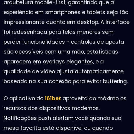
arquitetura mobile-first, garantindo que a
experiência em smartphones e tablets seja tão
impressionante quanto em desktop. A interface
foi redesenhada para telas menores sem
perder funcionalidades - controles de aposta
são acessíveis com uma mão, estatísticas
aparecem em overlays elegantes, e a
qualidade de vídeo ajusta automaticamente
baseada na sua conexão para evitar buffering.
O aplicativo do
161bet
aproveita ao máximo os
recursos dos dispositivos modernos.
Notificações push alertam você quando sua
mesa favorita está disponível ou quando