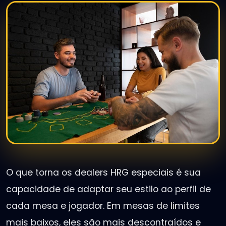
O que torna os dealers HRG especiais é sua
capacidade de adaptar seu estilo ao perfil de
cada mesa e jogador. Em mesas de limites
mais baixos, eles são mais descontraídos e