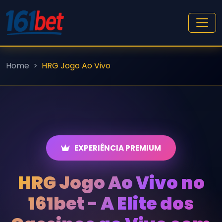
Home
HRG Jogo Ao Vivo
EXPERIÊNCIA PREMIUM
HRG Jogo Ao Vivo no
161bet - A Elite dos