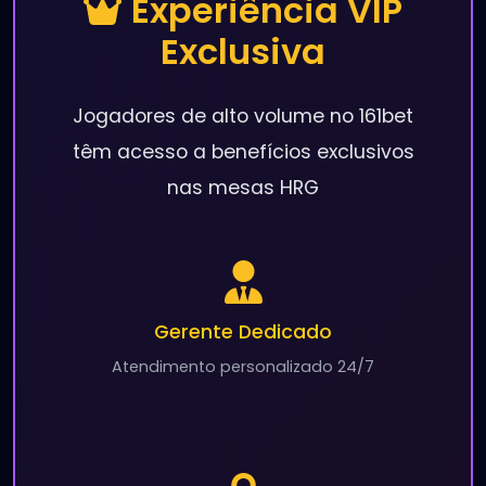
Experiência VIP
Exclusiva
Jogadores de alto volume no 161bet
têm acesso a benefícios exclusivos
nas mesas HRG
Gerente Dedicado
Atendimento personalizado 24/7