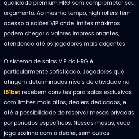
qualidade premium HRG sem comprometer seu
orçamento. Ao mesmo tempo, high rollers têm
acesso a salões VIP onde limites máximos
podem chegar a valores impressionantes,
atendendo até os jogadores mais exigentes.
O sistema de salas VIP do HRG é
particularmente sofisticado. Jogadores que
atingem determinados níveis de atividade no
161bet
recebem convites para salas exclusivas
com limites mais altos, dealers dedicados, e
até a possibilidade de reservar mesas privadas
por períodos específicos. Nessas mesas, você
joga sozinho com o dealer, sem outros