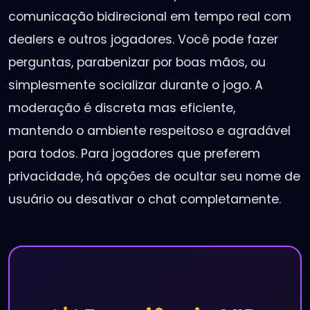
comunicação bidirecional em tempo real com
dealers e outros jogadores. Você pode fazer
perguntas, parabenizar por boas mãos, ou
simplesmente socializar durante o jogo. A
moderação é discreta mas eficiente,
mantendo o ambiente respeitoso e agradável
para todos. Para jogadores que preferem
privacidade, há opções de ocultar seu nome de
usuário ou desativar o chat completamente.