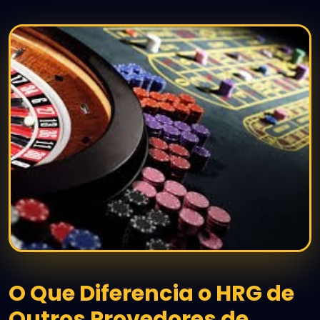
O Que Diferencia o HRG de
Outros Provedores de