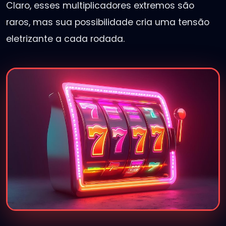
Claro, esses multiplicadores extremos são
raros, mas sua possibilidade cria uma tensão
eletrizante a cada rodada.