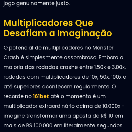
jogo genuinamente justo.
Multiplicadores Que
Desafiam a Imaginação
O potencial de multiplicadores no Monster
Crash é simplesmente assombroso. Embora a
maioria das rodadas crashe entre 1.50x e 3.00x,
rodadas com multiplicadores de 10x, 50x, 100x e
até superiores acontecem regularmente. O
recorde no
161bet
até o momento é um
multiplicador extraordinário acima de 10.000x -
imagine transformar uma aposta de R$ 10 em
mais de R$ 100.000 em literalmente segundos.