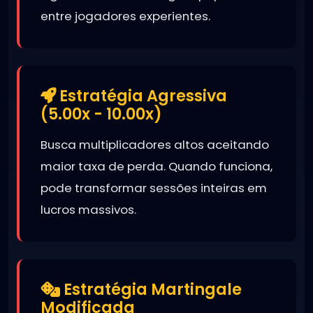
entre jogadores experientes.
Estratégia Agressiva
(5.00x - 10.00x)
Busca multiplicadores altos aceitando
maior taxa de perda. Quando funciona,
pode transformar sessões inteiras em
lucros massivos.
Estratégia Martingale
Modificada