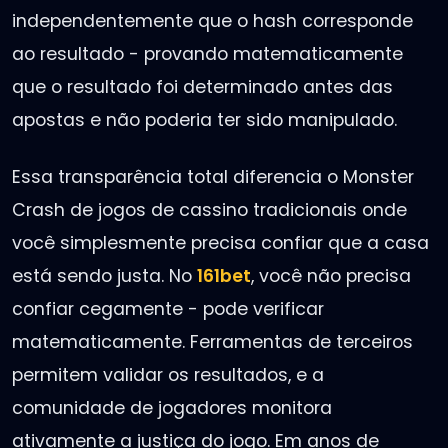
independentemente que o hash corresponde
ao resultado - provando matematicamente
que o resultado foi determinado antes das
apostas e não poderia ter sido manipulado.
Essa transparência total diferencia o Monster
Crash de jogos de cassino tradicionais onde
você simplesmente precisa confiar que a casa
está sendo justa. No
161bet
, você não precisa
confiar cegamente - pode verificar
matematicamente. Ferramentas de terceiros
permitem validar os resultados, e a
comunidade de jogadores monitora
ativamente a justiça do jogo. Em anos de