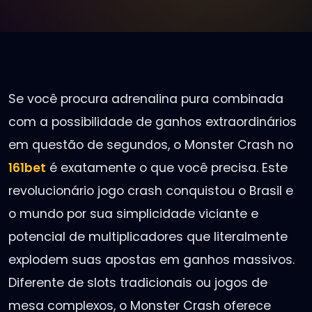
Se você procura adrenalina pura combinada
com a possibilidade de ganhos extraordinários
em questão de segundos, o Monster Crash no
161bet
é exatamente o que você precisa. Este
revolucionário jogo crash conquistou o Brasil e
o mundo por sua simplicidade viciante e
potencial de multiplicadores que literalmente
explodem suas apostas em ganhos massivos.
Diferente de slots tradicionais ou jogos de
mesa complexos, o Monster Crash oferece